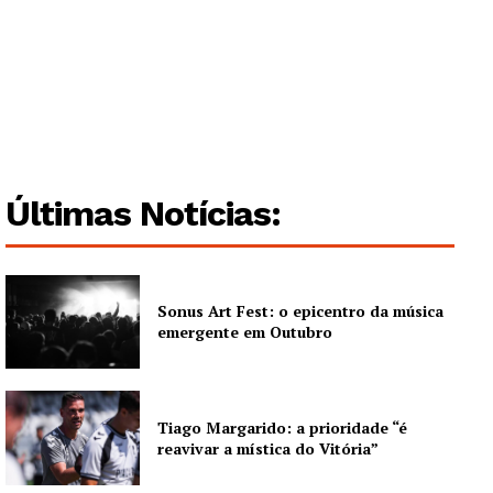
Guimarães, agora!
SUBSCREVA JÁ!
Últimas Notícias:
Institucional
Artigos
Sonus Art Fest: o epicentro da música
Edição Digital
emergente em Outubro
Europa
Grande Entrevista
Publicidade
Tiago Margarido: a prioridade “é
reavivar a mística do Vitória”
Quero ser Assinante