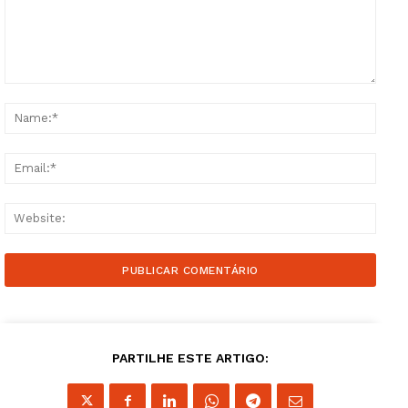
Comment:
Name
Email
Websi
PARTILHE ESTE ARTIGO: