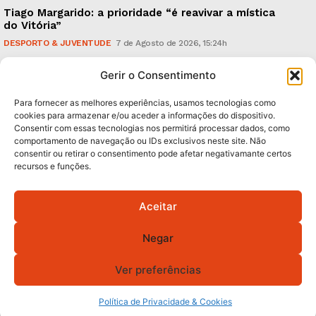
Tiago Margarido: a prioridade “é reavivar a mística
do Vitória”
DESPORTO & JUVENTUDE
7 de Agosto de 2026, 15:24h
Cheias: rede inteligente de sensores monitoriza
Gerir o Consentimento
caudais e antecipa situações de risco
AMBIENTE
7 de Agosto de 2026, 12:19h
Para fornecer as melhores experiências, usamos tecnologias como
cookies para armazenar e/ou aceder a informações do dispositivo.
Consentir com essas tecnologias nos permitirá processar dados, como
Subscreva Newsletter:
comportamento de navegação ou IDs exclusivos neste site. Não
consentir ou retirar o consentimento pode afetar negativamante certos
recursos e funções.
Aceitar
QUERO ADERIR
Negar
Li e aceito a
Política de Privacidade
.
Ver preferências
Política de Privacidade & Cookies
© 2026 GA! Todos os direitos reservados.