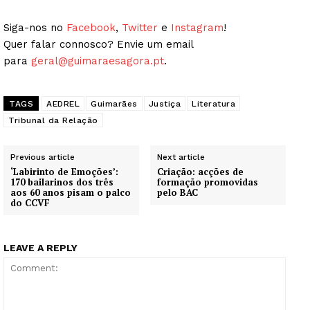
Siga-nos no
Facebook
,
Twitter
e
Instagram
!
Quer falar connosco? Envie um email
para
geral@guimaraesagora.pt
.
TAGS
AEDREL
Guimarães
Justiça
Literatura
Tribunal da Relação
Previous article
Next article
‘Labirinto de Emoções’:
Criação: acções de
170 bailarinos dos três
formação promovidas
aos 60 anos pisam o palco
pelo BAC
do CCVF
LEAVE A REPLY