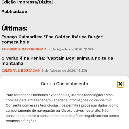
Edição Impressa/Digital
Publicidade
Últimas:
Espaço Guimarães: ‘The Golden Ibérica Burger’
começa hoje
TURISMO & GASTRONOMIA
6 de Agosto de 2026, 21:00h
O Verão é na Penha: ‘Captain Boy’ anima a noite da
montanha
CULTURA & EDUCAÇÃO
6 de Agosto de 2026, 16:23h
900 anos: “Nada do que vinha de trás foi colocado
Gerir o Consentimento
em causa”, garante Ricardo Araújo
POLÍTICA
6 de Agosto de 2026, 13:03h
Para fornecer as melhores experiências, usamos tecnologias como
cookies para armazenar e/ou aceder a informações do dispositivo.
Consentir com essas tecnologias nos permitirá processar dados, como
Subscreva Newsletter:
comportamento de navegação ou IDs exclusivos neste site. Não
consentir ou retirar o consentimento pode afetar negativamante certos
recursos e funções.