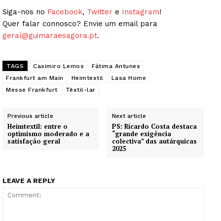
Siga-nos no
Facebook
,
Twitter
e
Instagram
!
Quer falar connosco? Envie um email para
geral@guimaraesagora.pt
.
TAGS
Casimiro Lemos
Fátima Antunes
Frankfurt am Main
Heimtextil
Lasa Home
Messe Frankfurt
Têxtil-lar
Previous article
Next article
Heimtextil: entre o
PS: Ricardo Costa destaca
optimismo moderado e a
“grande exigência
satisfação geral
colectiva” das autárquicas
2025
LEAVE A REPLY