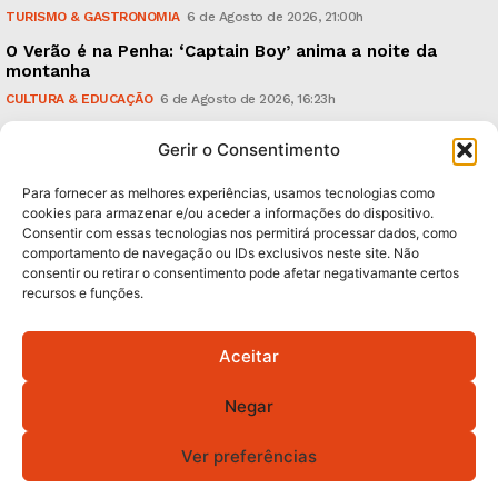
TURISMO & GASTRONOMIA
6 de Agosto de 2026, 21:00h
O Verão é na Penha: ‘Captain Boy’ anima a noite da
montanha
CULTURA & EDUCAÇÃO
6 de Agosto de 2026, 16:23h
900 anos: “Nada do que vinha de trás foi colocado
Gerir o Consentimento
em causa”, garante Ricardo Araújo
POLÍTICA
6 de Agosto de 2026, 13:03h
Para fornecer as melhores experiências, usamos tecnologias como
cookies para armazenar e/ou aceder a informações do dispositivo.
Consentir com essas tecnologias nos permitirá processar dados, como
Subscreva Newsletter:
comportamento de navegação ou IDs exclusivos neste site. Não
consentir ou retirar o consentimento pode afetar negativamante certos
recursos e funções.
Aceitar
QUERO ADERIR
Negar
Li e aceito a
Política de Privacidade
.
Ver preferências