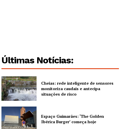
Guimarães, agora!
SUBSCREVA JÁ!
Últimas Notícias:
Institucional
Artigos
Cheias: rede inteligente de sensores
monitoriza caudais e antecipa
Edição Digital
situações de risco
Europa
Grande Entrevista
Espaço Guimarães: ‘The Golden
Publicidade
Ibérica Burger’ começa hoje
Quero ser Assinante