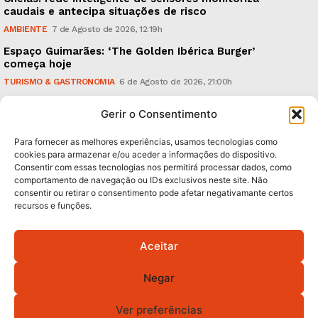
caudais e antecipa situações de risco
AMBIENTE
7 de Agosto de 2026, 12:19h
Espaço Guimarães: ‘The Golden Ibérica Burger’
começa hoje
TURISMO & GASTRONOMIA
6 de Agosto de 2026, 21:00h
O Verão é na Penha: ‘Captain Boy’ anima a noite da
Gerir o Consentimento
montanha
CULTURA & EDUCAÇÃO
6 de Agosto de 2026, 16:23h
Para fornecer as melhores experiências, usamos tecnologias como
cookies para armazenar e/ou aceder a informações do dispositivo.
Consentir com essas tecnologias nos permitirá processar dados, como
Subscreva Newsletter:
comportamento de navegação ou IDs exclusivos neste site. Não
consentir ou retirar o consentimento pode afetar negativamante certos
recursos e funções.
Aceitar
QUERO ADERIR
Negar
Li e aceito a
Política de Privacidade
.
Ver preferências