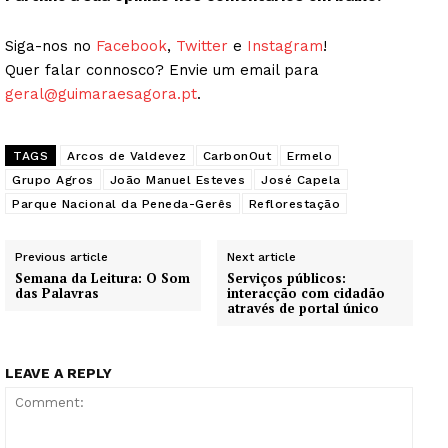
Siga-nos no
Facebook
,
Twitter
e
Instagram
!
Quer falar connosco? Envie um email para
geral@guimaraesagora.pt
.
TAGS
Arcos de Valdevez
CarbonOut
Ermelo
Grupo Agros
João Manuel Esteves
José Capela
Parque Nacional da Peneda-Gerês
Reflorestação
Previous article
Next article
Semana da Leitura: O Som
Serviços públicos:
das Palavras
interacção com cidadão
através de portal único
LEAVE A REPLY