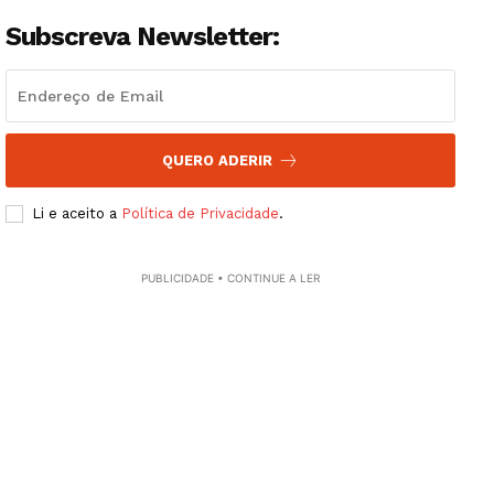
Subscreva Newsletter:
QUERO ADERIR
Li e aceito a
Política de Privacidade
.
Guimarães, agora!
PUBLICIDADE • CONTINUE A LER
SUBSCREVA JÁ!
Institucional