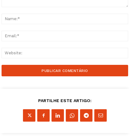
Comment:
Name
Email
Websi
PARTILHE ESTE ARTIGO: