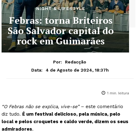
NIGHT & LIFESTYLE
Febras: torna Briteiros
São Salvador capital do
rock em Guimarães
Por:
Redacção
4 de Agosto de 2024, 18:37h
Data:
1
min. leitura
“O Febras não se explica, vive-se”
– este comentário
diz tudo.
É um festival delicioso, pela música, pelo
local e pelos croquetes e caldo verde, dizem os seus
admiradores
.