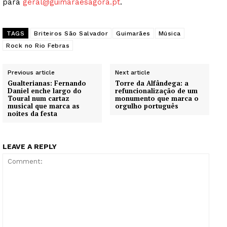
para
geral@guimaraesagora.pt
.
TAGS
Briteiros São Salvador
Guimarães
Música
Rock no Rio Febras
Previous article
Next article
Gualterianas: Fernando
Torre da Alfândega: a
Daniel enche largo do
refuncionalização de um
Toural num cartaz
monumento que marca o
musical que marca as
orgulho português
noites da festa
LEAVE A REPLY