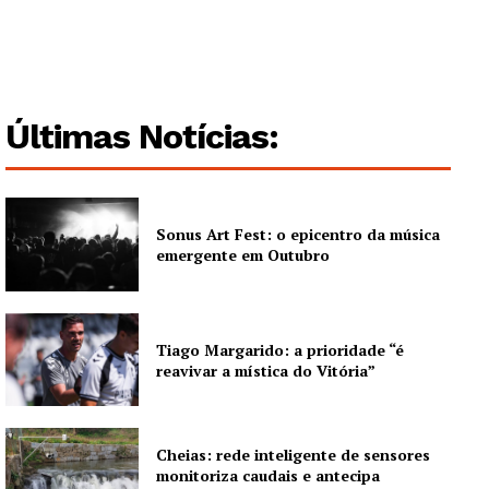
Artigos
Edição Digital
Europa
Grande Entrevista
Últimas Notícias:
Publicidade
Quero ser Assinante
Sonus Art Fest: o epicentro da música
emergente em Outubro
Tiago Margarido: a prioridade “é
reavivar a mística do Vitória”
Cheias: rede inteligente de sensores
monitoriza caudais e antecipa