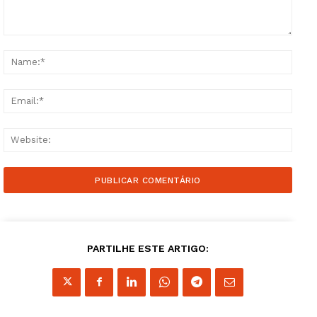
Comment:
Name
Email
Websi
PARTILHE ESTE ARTIGO: