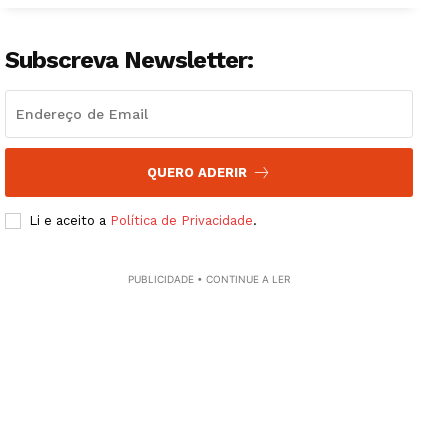
Guimarães, agora!
Subscreva Newsletter:
SUBSCREVA JÁ!
QUERO ADERIR
Institucional
Li e aceito a
Política de Privacidade
.
Artigos
Edição Digital
PUBLICIDADE • CONTINUE A LER
Europa
Grande Entrevista
Publicidade
Quero ser Assinante