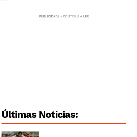
PUBLICIDADE • CONTINUE A LER
Guimarães, agora!
SUBSCREVA JÁ!
Institucional
Últimas Notícias:
Artigos
Edição Digital
Europa