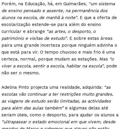
Porém, na Educação, há, em Guimarães,
“um sistema
de ensino pensado e assente, na permanência dos
alunos na escola, de manhã à noite”
. E que a oferta de
escolarização estende-se para além do ensino
curricular e abrange
“as artes, o desporto, o
património e visitas de estudo”
. E sobre estas áreas
paira uma grande incerteza porque ninguém advinha o
que está para vir. O tempo chuvoso e mais frio é uma
certeza, normal, porque mudam as estações. Mas
“o
viver a escola, sentir a escola, habitar na escola”
, pode
não ser o mesmo.
Adelina Pinto projecta uma realidade, adquirida:
“as
escolas vão continuar a ter restrições muito grandes,
as viagens de estudo serão limitadas, as actividades
para além das aulas também”
e algumas delas até
seriam úteis, como o desporto, para ajudar os alunos a
“ultrapassar o estado emocional em que vivem, desde
meados de Março e sabemos que alguns não estão