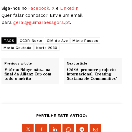
Siga-nos no
Facebook
,
X
e
LinkedIn
.
Quer falar connosco? Envie um email
para
geral@guimaraesagora.pt
.
TAGS
CCDR-Norte
CIM do Ave
Mário Passos
Marta Coutada
Norte 2030
Previous article
Next article
Vitória: Ndoye não… na
CAISA: promove projecto
final da Allianz Cup com
internacional ‘Creating
todo o mérito
Sustainable Communities’
Guimarães, agora!
SUBSCREVA JÁ!
PARTILHE ESTE ARTIGO: