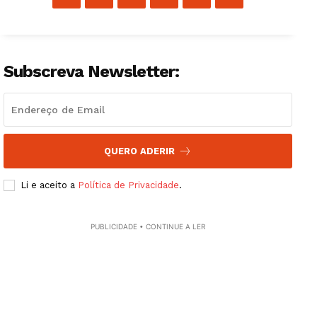
Institucional
Artigos
Edição Digital
Subscreva Newsletter:
Europa
Grande Entrevista
Publicidade
Quero ser Assinante
QUERO ADERIR
Li e aceito a
Política de Privacidade
.
PUBLICIDADE • CONTINUE A LER