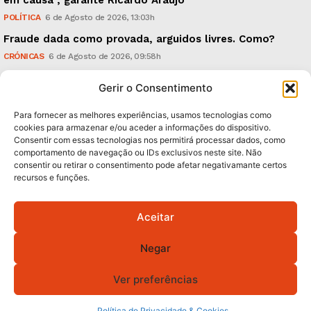
POLÍTICA
6 de Agosto de 2026, 13:03h
Fraude dada como provada, arguidos livres. Como?
CRÓNICAS
6 de Agosto de 2026, 09:58h
UMinho: ‘Research & Innovation Open Days’, em
Gerir o Consentimento
Setembro
TECNOLOGIA & INOVAÇÃO
5 de Agosto de 2026, 21:00h
Para fornecer as melhores experiências, usamos tecnologias como
cookies para armazenar e/ou aceder a informações do dispositivo.
Consentir com essas tecnologias nos permitirá processar dados, como
Subscreva Newsletter:
comportamento de navegação ou IDs exclusivos neste site. Não
consentir ou retirar o consentimento pode afetar negativamante certos
recursos e funções.
Aceitar
QUERO ADERIR
Negar
Li e aceito a
Política de Privacidade
.
Ver preferências
© 2026 GA! Todos os direitos reservados.
Política de Privacidade & Cookies