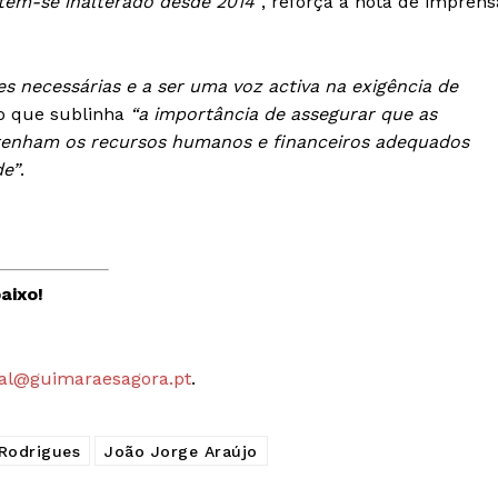
tém-se inalterado desde 2014”
, reforça a nota de imprens
es necessárias e a ser uma voz activa na exigência de
o que sublinha
“a importância de assegurar que as
 tenham os recursos humanos e financeiros adequados
de”
.
aixo!
al@guimaraesagora.pt
.
 Rodrigues
João Jorge Araújo