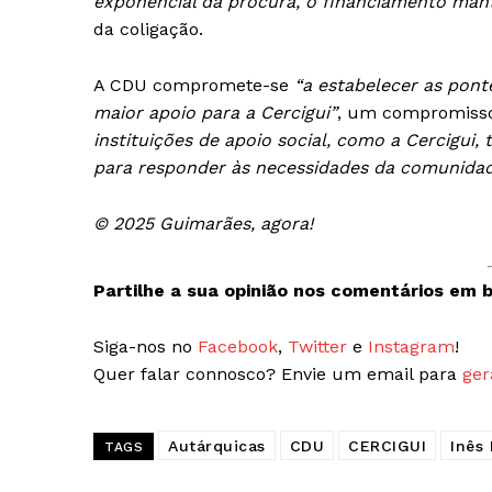
exponencial da procura, o financiamento man
da coligação.
A CDU compromete-se
“a estabelecer as pont
maior apoio para a Cercigui”
, um compromiss
instituições de apoio social, como a
Cercigui
,
para responder às necessidades da comunida
© 2025 Guimarães, agora!
Partilhe a sua opinião nos comentários em b
Siga-nos no
Facebook
,
Twitter
e
Instagram
!
Quer falar connosco? Envie um email para
ger
Autárquicas
CDU
CERCIGUI
Inês
TAGS