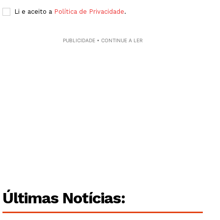
Li e aceito a
Política de Privacidade
.
PUBLICIDADE • CONTINUE A LER
Últimas Notícias:
Guimarães, agora!