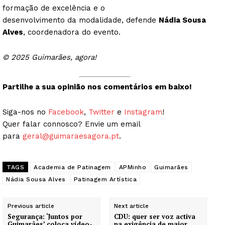
formação de excelência e o
desenvolvimento da modalidade, defende
Nádia Sousa
Alves
, coordenadora do evento.
© 2025 Guimarães, agora!
Partilhe a sua opinião nos comentários em baixo!
Siga-nos no
Facebook
,
Twitter
e
Instagram
!
Quer falar connosco? Envie um email
para
geral@guimaraesagora.pt
.
TAGS
Academia de Patinagem
APMinho
Guimarães
Nádia Sousa Alves
Patinagem Artística
Previous article
Next article
Segurança: ‘Juntos por
CDU: quer ser voz activa
Guimarães’ coloca vídeo-
na exigência de maior