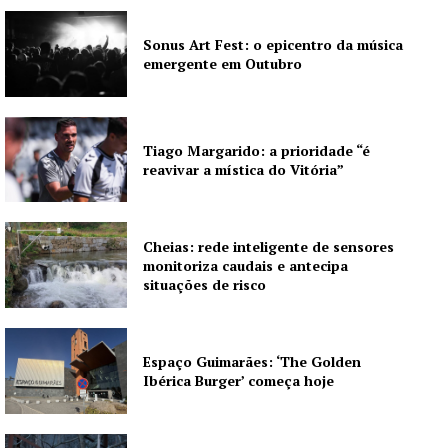
SUBSCREVA JÁ!
Sonus Art Fest: o epicentro da música
emergente em Outubro
Institucional
Tiago Margarido: a prioridade “é
Artigos
reavivar a mística do Vitória”
Edição Digital
Europa
Cheias: rede inteligente de sensores
Grande Entrevista
monitoriza caudais e antecipa
Publicidade
situações de risco
Quero ser Assinante
Espaço Guimarães: ‘The Golden
Ibérica Burger’ começa hoje