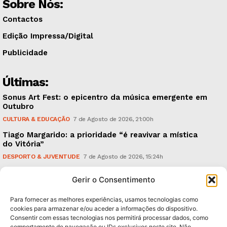
Sobre Nós:
Contactos
Edição Impressa/Digital
Publicidade
Últimas:
Sonus Art Fest: o epicentro da música emergente em
Outubro
CULTURA & EDUCAÇÃO
7 de Agosto de 2026, 21:00h
Tiago Margarido: a prioridade “é reavivar a mística
do Vitória”
DESPORTO & JUVENTUDE
7 de Agosto de 2026, 15:24h
Cheias: rede inteligente de sensores monitoriza
Gerir o Consentimento
caudais e antecipa situações de risco
AMBIENTE
7 de Agosto de 2026, 12:19h
Para fornecer as melhores experiências, usamos tecnologias como
cookies para armazenar e/ou aceder a informações do dispositivo.
Consentir com essas tecnologias nos permitirá processar dados, como
Subscreva Newsletter:
comportamento de navegação ou IDs exclusivos neste site. Não