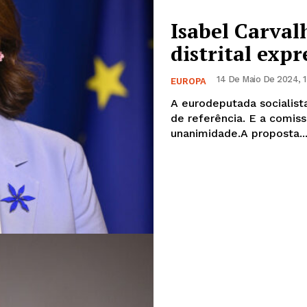
Isabel Carval
distrital exp
14 De Maio De 2024, 
EUROPA
A eurodeputada socialist
de referência. E a comis
unanimidade.A proposta..
Institucional
Artigos
 agora!
Edição Digital