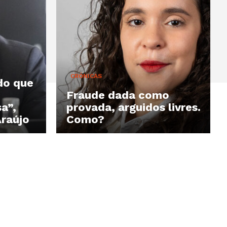
CRÓNICAS
do que
Fraude dada como
a”,
provada, arguidos livres.
Araújo
Como?