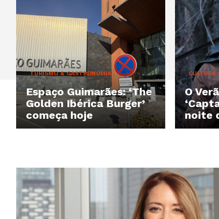
TURISMO & GASTRONOMIA
CULTURA
Espaço Guimarães: ‘The
O Verã
Golden Ibérica Burger’
‘Capta
começa hoje
noite