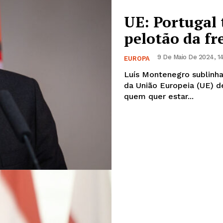
Europa
A JÁ!
UE: Portugal 
Grande Entrevista
pelotão da fr
Publicidade
Quero ser Assinante
9 De Maio De 2024, 1
EUROPA
Luís Montenegro sublinh
da União Europeia (UE) desde 2000. Portugal tem de
quem quer estar...