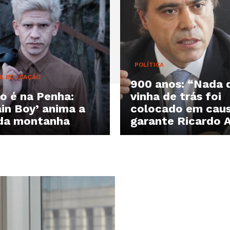
POLÍTICA
 & EDUCAÇÃO
900 anos: “Nada 
o é na Penha:
vinha de trás foi
in Boy’ anima a
colocado em caus
 da montanha
garante Ricardo 