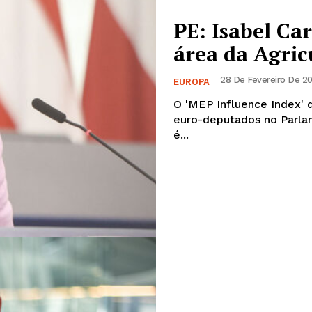
PE: Isabel Ca
área da Agric
28 De Fevereiro De 20
EUROPA
O 'MEP Influence Index' 
euro-deputados no Parlamento Europeu. A social
é...