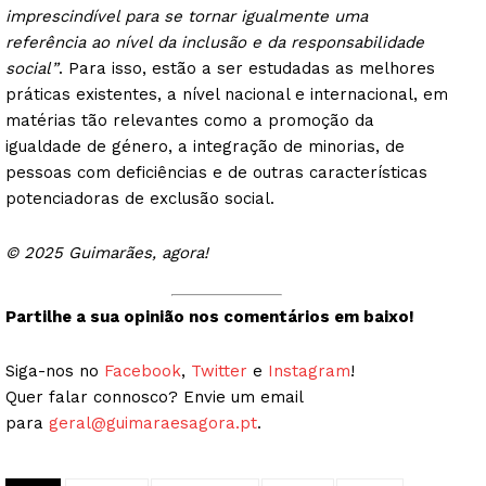
imprescindível para se tornar igualmente uma
referência ao nível da inclusão e da responsabilidade
social”
. Para isso, estão a ser estudadas as melhores
práticas existentes, a nível nacional e internacional, em
matérias tão relevantes como a promoção da
igualdade de género, a integração de minorias, de
pessoas com deficiências e de outras características
potenciadoras de exclusão social.
Guimarães, agora!
© 2025 Guimarães, agora!
SUBSCREVA JÁ!
Partilhe a sua opinião nos comentários em baixo!
Siga-nos no
Facebook
,
Twitter
e
Instagram
!
Quer falar connosco? Envie um email
Institucional
para
geral@guimaraesagora.pt
.
Artigos