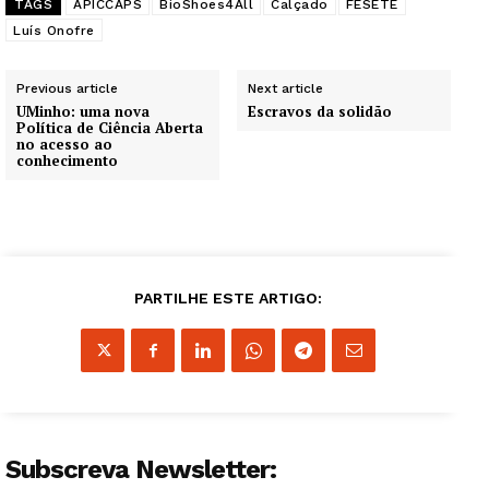
TAGS
APICCAPS
BioShoes4All
Calçado
FESETE
Edição Digital
Luís Onofre
Europa
Grande Entrevista
Previous article
Next article
UMinho: uma nova
Escravos da solidão
Publicidade
Política de Ciência Aberta
no acesso ao
Quero ser Assinante
conhecimento
PARTILHE ESTE ARTIGO:
Subscreva Newsletter: