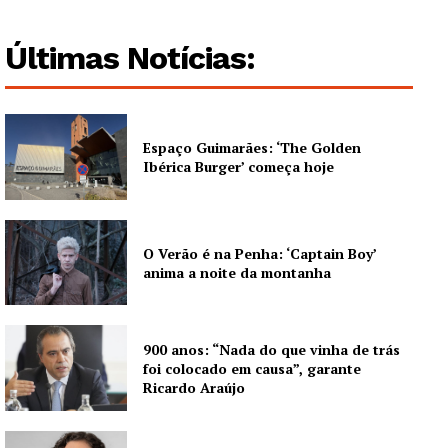
Guimarães, agora!
Últimas Notícias:
SUBSCREVA JÁ!
Espaço Guimarães: ‘The Golden
Institucional
Ibérica Burger’ começa hoje
Artigos
Edição Digital
O Verão é na Penha: ‘Captain Boy’
Europa
anima a noite da montanha
Grande Entrevista
Publicidade
900 anos: “Nada do que vinha de trás
Quero ser Assinante
foi colocado em causa”, garante
Ricardo Araújo