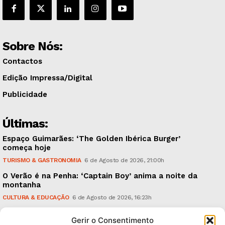
Sobre Nós:
Contactos
Edição Impressa/Digital
Publicidade
Últimas:
Espaço Guimarães: ‘The Golden Ibérica Burger’
começa hoje
TURISMO & GASTRONOMIA
6 de Agosto de 2026, 21:00h
O Verão é na Penha: ‘Captain Boy’ anima a noite da
montanha
CULTURA & EDUCAÇÃO
6 de Agosto de 2026, 16:23h
900 anos: “Nada do que vinha de trás foi colocado
Gerir o Consentimento
em causa”, garante Ricardo Araújo