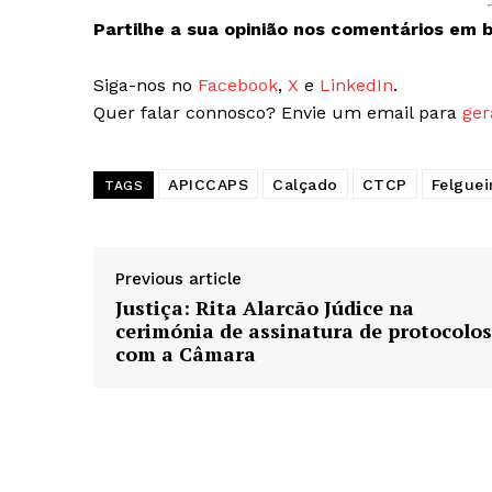
Partilhe a sua opinião nos comentários em b
Siga-nos no
Facebook
,
X
e
LinkedIn
.
Quer falar connosco? Envie um email para
ger
APICCAPS
Calçado
CTCP
Felguei
TAGS
Previous article
Justiça: Rita Alarcão Júdice na
cerimónia de assinatura de protocolos
com a Câmara