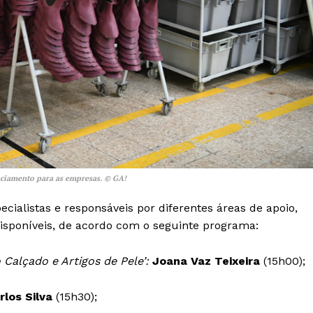
nciamento para as empresas. © GA!
cialistas e responsáveis por diferentes áreas de apoio,
isponíveis, de acordo com o seguinte programa:
Institucional
 Calçado e Artigos de Pele’:
Joana Vaz Teixeira
(15h00);
Artigos
 agora!
rlos Silva
(15h30);
Edição Digital