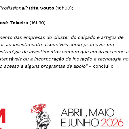
Europa
A JÁ!
ofissional’:
Rita Souto
(16h00);
Grande Entrevista
Publicidade
osé Teixeira
(16h30).
Quero ser Assinante
cimento das empresas do cluster do calçado e artigos de
ios ao investimento disponíveis como promover um
stratégia de investimentos comum que em áreas como a
stentáveis ou a incorporação de inovação e tecnologia no
 o acesso a alguns programas de apoio”
– conclui o