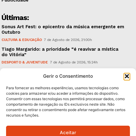
Últimas:
Sonus Art Fest: o epicentro da música emergente em
Outubro
CULTURA & EDUCAÇÃO
7 de Agosto de 2026, 21:00h
Tiago Margarido: a prioridade “é reavivar a mística
do Vitória”
DESPORTO & JUVENTUDE
7 de Agosto de 2026, 15:24h
Cheias: rede inteligente de sensores monitoriza
Gerir o Consentimento
caudais e antecipa situações de risco
AMBIENTE
7 de Agosto de 2026, 12:19h
Para fornecer as melhores experiências, usamos tecnologias como
cookies para armazenar e/ou aceder a informações do dispositivo.
Consentir com essas tecnologias nos permitirá processar dados, como
Subscreva Newsletter:
comportamento de navegação ou IDs exclusivos neste site. Não
consentir ou retirar o consentimento pode afetar negativamante certos
recursos e funções.
Aceitar
QUERO ADERIR