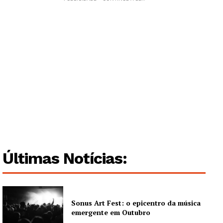
Guimarães, agora!
SUBSCREVA JÁ!
Institucional
Últimas Notícias:
Artigos
Edição Digital
Europa
Sonus Art Fest: o epicentro da música
Grande Entrevista
emergente em Outubro