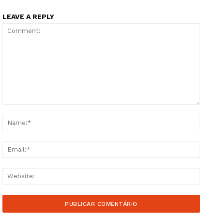
LEAVE A REPLY
Comment:
Name
Email
Websi