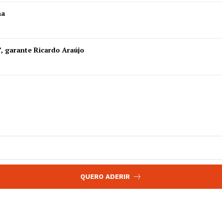
 agora!
ha
Edição Digital
Europa
A JÁ!
Grande Entrevista
”, garante Ricardo Araújo
Publicidade
Quero ser Assinante
QUERO ADERIR