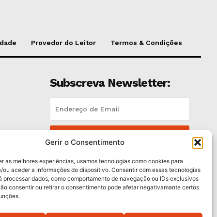
idade
Provedor do Leitor
Termos & Condições
Subscreva Newsletter:
QUERO ADERIR
es
Gerir o Consentimento
Li e aceito a
Política de Privacidade
.
er as melhores experiências, usamos tecnologias como cookies para
/ou aceder a informações do dispositivo. Consentir com essas tecnologias
rá processar dados, como comportamento de navegação ou IDs exclusivos
Não consentir ou retirar o consentimento pode afetar negativamante certos
funções.