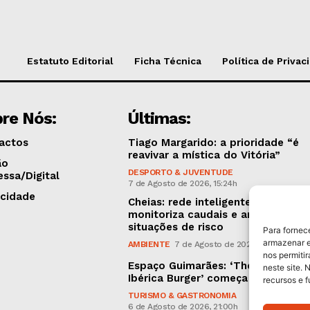
Estatuto Editorial
Ficha Técnica
Política de Privac
re Nós:
Últimas:
actos
Tiago Margarido: a prioridade “é
reavivar a mística do Vitória”
ão
DESPORTO & JUVENTUDE
essa/Digital
7 de Agosto de 2026, 15:24h
icidade
Cheias: rede inteligente de sensor
monitoriza caudais e antecipa
situações de risco
Para fornec
armazenar e
AMBIENTE
7 de Agosto de 2026, 12:19h
nos permiti
Espaço Guimarães: ‘The Golden
neste site. 
Ibérica Burger’ começa hoje
recursos e 
TURISMO & GASTRONOMIA
6 de Agosto de 2026, 21:00h