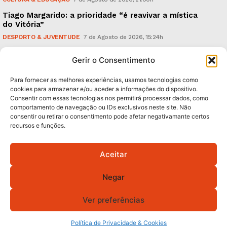
Tiago Margarido: a prioridade “é reavivar a mística
do Vitória”
DESPORTO & JUVENTUDE
7 de Agosto de 2026, 15:24h
Cheias: rede inteligente de sensores monitoriza
Gerir o Consentimento
caudais e antecipa situações de risco
AMBIENTE
7 de Agosto de 2026, 12:19h
Para fornecer as melhores experiências, usamos tecnologias como
cookies para armazenar e/ou aceder a informações do dispositivo.
Consentir com essas tecnologias nos permitirá processar dados, como
Subscreva Newsletter:
comportamento de navegação ou IDs exclusivos neste site. Não
consentir ou retirar o consentimento pode afetar negativamante certos
recursos e funções.
Aceitar
QUERO ADERIR
Negar
Li e aceito a
Política de Privacidade
.
Ver preferências
© 2026 GA! Todos os direitos reservados.
Política de Privacidade & Cookies