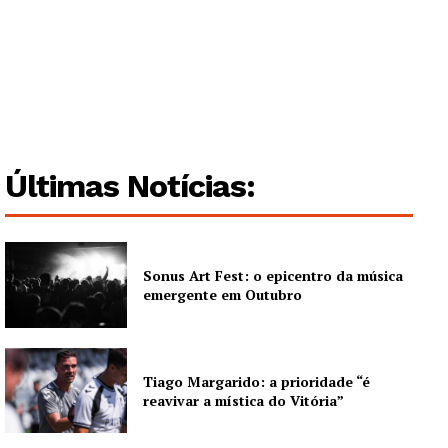
Guimarães, agora!
SUBSCREVA JÁ!
Últimas Notícias:
Institucional
Artigos
Sonus Art Fest: o epicentro da música
emergente em Outubro
Edição Digital
Europa
Grande Entrevista
Tiago Margarido: a prioridade “é
Publicidade
reavivar a mística do Vitória”
Quero ser Assinante