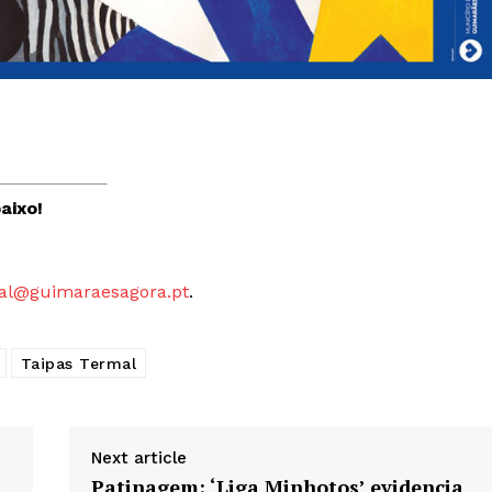
aixo!
al@guimaraesagora.pt
.
Taipas Termal
Next article
Patinagem: ‘Liga Minhotos’ evidencia