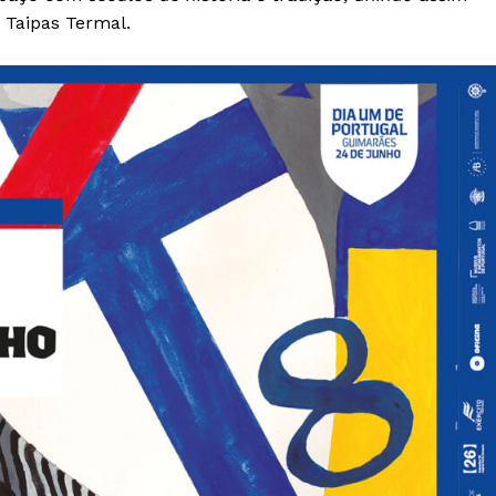
Taipas Termal.
Institucional
Artigos
 agora!
Edição Digital
Europa
A JÁ!
Grande Entrevista
Publicidade
Quero ser Assinante