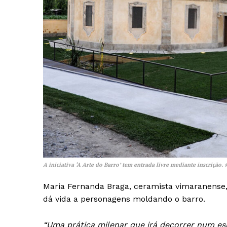
A iniciativa ‘A Arte do Barro’ tem entrada livre mediante inscrição.
Maria Fernanda Braga, ceramista vimaranense, 
dá vida a personagens moldando o barro.
“Uma prática milenar que irá decorrer num es