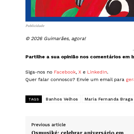
Publicidade
© 2026 Guimarães, agora!
Partilhe a sua opinião nos comentários em b
Siga-nos no
Facebook
,
X
e
LinkedIn
.
Quer falar connosco? Envie um email para
ger
Banhos Velhos
Maria Fernanda Braga
TAGS
Previous article
Osmusiké: celebrar aniversário em