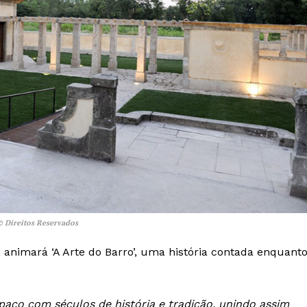
 © Direitos Reservados
animará ‘A Arte do Barro’, uma história contada enquant
paço com séculos de história e tradição, unindo assim