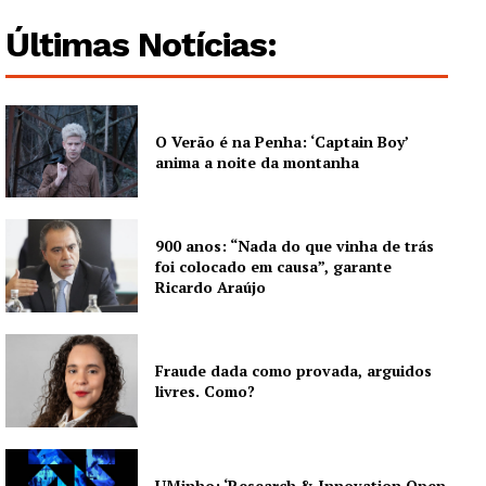
Últimas Notícias:
SUBSCREVA JÁ!
O Verão é na Penha: ‘Captain Boy’
Institucional
anima a noite da montanha
Artigos
Edição Digital
900 anos: “Nada do que vinha de trás
Europa
foi colocado em causa”, garante
Ricardo Araújo
Grande Entrevista
Publicidade
Quero ser Assinante
Fraude dada como provada, arguidos
livres. Como?
UMinho: ‘Research & Innovation Open