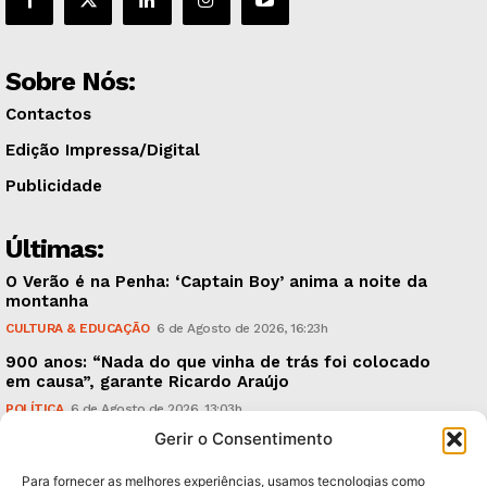
Sobre Nós:
Contactos
Edição Impressa/Digital
Publicidade
Últimas:
O Verão é na Penha: ‘Captain Boy’ anima a noite da
montanha
CULTURA & EDUCAÇÃO
6 de Agosto de 2026, 16:23h
900 anos: “Nada do que vinha de trás foi colocado
em causa”, garante Ricardo Araújo
POLÍTICA
6 de Agosto de 2026, 13:03h
Gerir o Consentimento
Fraude dada como provada, arguidos livres. Como?
CRÓNICAS
6 de Agosto de 2026, 09:58h
Para fornecer as melhores experiências, usamos tecnologias como