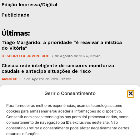
Edição Impressa/Digital
Publicidade
Últimas:
Tiago Margarido: a prioridade “é reavivar a mística
do Vitória”
DESPORTO & JUVENTUDE
7 de Agosto de 2026, 15:24h
Cheias: rede inteligente de sensores monitoriza
caudais e antecipa situações de risco
AMBIENTE
7 de Agosto de 2026, 12:19h
Espaço Guimarães: ‘The Golden Ibérica Burger’
Gerir o Consentimento
começa hoje
TURISMO & GASTRONOMIA
6 de Agosto de 2026, 21:00h
Para fornecer as melhores experiências, usamos tecnologias como
cookies para armazenar e/ou aceder a informações do dispositivo.
Consentir com essas tecnologias nos permitirá processar dados, como
Subscreva Newsletter:
comportamento de navegação ou IDs exclusivos neste site. Não
consentir ou retirar o consentimento pode afetar negativamante certos
recursos e funções.