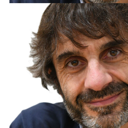
Guimarães,
SUBSCREV