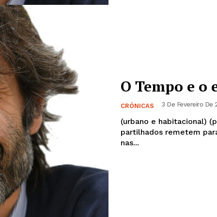
O Tempo e o 
3 De Fevereiro De 
CRÓNICAS
(urbano e habitacional) (parte I) Invariavelmente, os text
partilhados remetem par
nas...