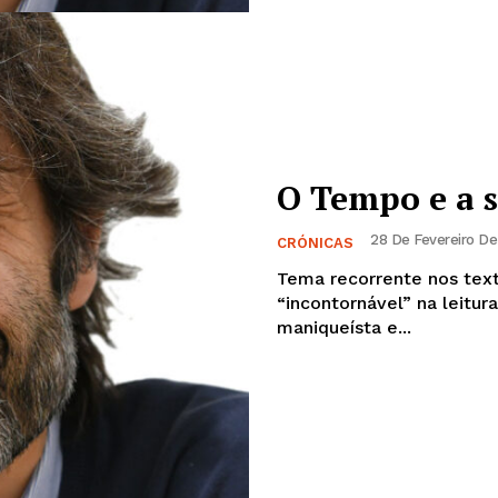
Institucional
Artigos
 agora!
Edição Digital
O Tempo e a 
Europa
A JÁ!
Grande Entrevista
28 De Fevereiro De
CRÓNICAS
Publicidade
Tema recorrente nos text
Quero ser Assinante
“incontornável” na leitur
maniqueísta e...