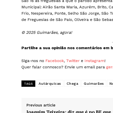
São 16 as freguesias a que o partido apresen
SUBSCREV
Municipal: Airão Santa Maria, Azurém, Brito, C
Frio, Nespereira, Ponte, Selho São Jorge, São 
de Freguesias de São Paio, Oliveira e São Seba
© 2025 Guimarães, agora!
Partilhe a sua opinião nos comentários em b
Siga-nos no
Facebook
,
Twitter
e
Instagram
!
Quer falar connosco? Envie um email para
ger
Autárquicas
Chega
Guimarães
N
TAGS
Previous article
Joaquim Teixeira: diz que é no BE que