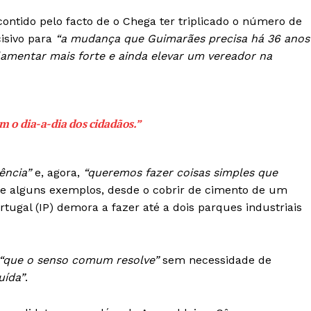
tido pelo facto de o Chega ter triplicado o número de
isivo para
“a mudança que Guimarães precisa há 36 anos
amentar mais forte e ainda elevar um vereador na
m o dia-a-dia dos cidadãos.”
ência”
e, agora,
“queremos fazer coisas simples que
 de alguns exemplos, desde o cobrir de cimento de um
tugal (IP) demora a fazer até a dois parques industriais
Institucional
“que o senso comum resolve”
sem necessidade de
Artigos
 agora!
uída”
.
Edição Digital
Europa