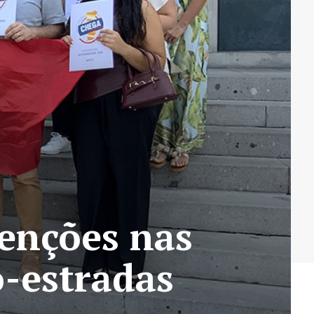
senções nas
o-estradas