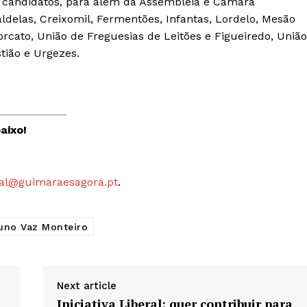
ta candidatos, para além da Assembleia e Câmara
A JÁ!
Grande Entrevista
aldelas, Creixomil, Fermentões, Infantas, Lordelo, Mesão
Torcato, União de Freguesias de Leitões e Figueiredo, União
Publicidade
stião e Urgezes.
Quero ser Assinante
aixo!
al@guimaraesagora.pt
.
uno Vaz Monteiro
Next article
Iniciativa Liberal: quer contribuir para