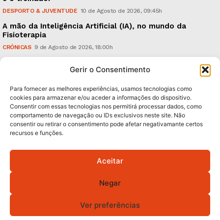
DESPORTO & JUVENTUDE
10 de Agosto de 2026, 09:45h
A mão da Inteligência Artificial (IA), no mundo da
Fisioterapia
CRÓNICAS
9 de Agosto de 2026, 18:00h
Vitória: derrota com o Arouca, em casa, perante
Gerir o Consentimento
18.926 espectadores
DESPORTO & JUVENTUDE
8 de Agosto de 2026, 20:21h
Para fornecer as melhores experiências, usamos tecnologias como
cookies para armazenar e/ou aceder a informações do dispositivo.
Consentir com essas tecnologias nos permitirá processar dados, como
Subscreva Newsletter:
comportamento de navegação ou IDs exclusivos neste site. Não
consentir ou retirar o consentimento pode afetar negativamante certos
recursos e funções.
Aceitar
QUERO ADERIR
Negar
Li e aceito a
Política de Privacidade
.
Ver preferências