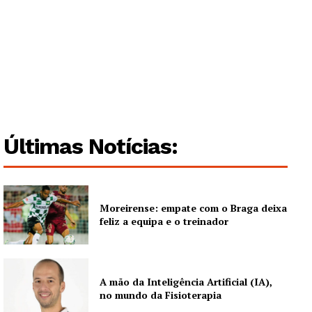
Guimarães, agora!
SUBSCREVA JÁ!
Últimas Notícias:
Institucional
Artigos
Moreirense: empate com o Braga deixa
Edição Digital
feliz a equipa e o treinador
Europa
Grande Entrevista
Publicidade
A mão da Inteligência Artificial (IA),
no mundo da Fisioterapia
Quero ser Assinante