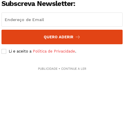
Subscreva Newsletter:
Edição Digital
Europa
Grande Entrevista
Publicidade
QUERO ADERIR
Quero ser Assinante
Li e aceito a
Política de Privacidade
.
PUBLICIDADE • CONTINUE A LER