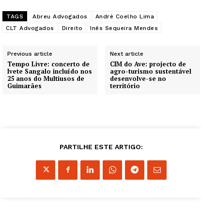
TAGS
Abreu Advogados
André Coelho Lima
CLT Advogados
Direito
Inês Sequeira Mendes
Previous article
Next article
Tempo Livre: concerto de
CIM do Ave: projecto de
Ivete Sangalo incluído nos
agro-turismo sustentável
25 anos do Multiusos de
desenvolve-se no
Guimarães
território
Guimarães, agora!
SUBSCREVA JÁ!
PARTILHE ESTE ARTIGO:
Institucional
Artigos