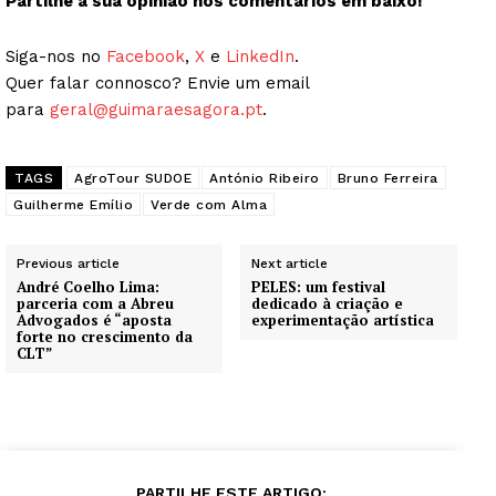
Partilhe a sua opinião nos comentários em baixo!
Siga-nos no
Facebook
,
X
e
LinkedIn
.
Quer falar connosco? Envie um email
para
geral@guimaraesagora.pt
.
TAGS
AgroTour SUDOE
António Ribeiro
Bruno Ferreira
Guilherme Emílio
Verde com Alma
Previous article
Next article
André Coelho Lima:
PELES: um festival
parceria com a Abreu
dedicado à criação e
Advogados é “aposta
experimentação artística
forte no crescimento da
CLT”
PARTILHE ESTE ARTIGO: