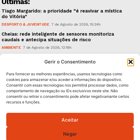
Últimas:
Tiago Margarido: a prioridade “é reavivar a mística
do Vitória”
DESPORTO & JUVENTUDE
7 de Agosto de 2026, 15:24h
Cheias: rede inteligente de sensores monitoriza
caudais e antecipa situações de risco
AMBIENTE
7 de Agosto de 2026, 12:19h
Espaço Guimarães: ‘The Golden Ibérica Burger’
Gerir o Consentimento
começa hoje
TURISMO & GASTRONOMIA
6 de Agosto de 2026, 21:00h
Para fornecer as melhores experiências, usamos tecnologias como
cookies para armazenar e/ou aceder a informações do dispositivo.
Consentir com essas tecnologias nos permitirá processar dados, como
Subscreva Newsletter:
comportamento de navegação ou IDs exclusivos neste site. Não
consentir ou retirar o consentimento pode afetar negativamante certos
recursos e funções.
Aceitar
QUERO ADERIR
Negar
Li e aceito a
Política de Privacidade
.