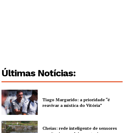
Guimarães, agora!
SUBSCREVA JÁ!
Últimas Notícias:
Institucional
Artigos
Tiago Margarido: a prioridade “é
Edição Digital
reavivar a mística do Vitória”
Europa
Grande Entrevista
Publicidade
Cheias: rede inteligente de sensores