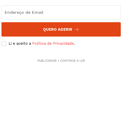
SUBSCREVA JÁ!
QUERO ADERIR
Institucional
Li e aceito a
Política de Privacidade
.
Artigos
PUBLICIDADE • CONTINUE A LER
Edição Digital
Europa
Grande Entrevista
Publicidade
Quero ser Assinante