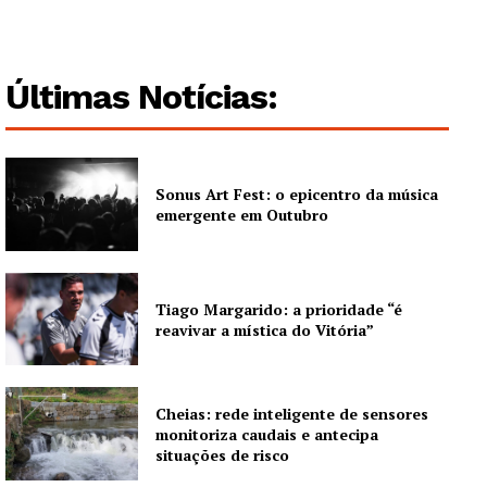
Edição Digital
Europa
Últimas Notícias:
Grande Entrevista
Publicidade
Quero ser Assinante
Sonus Art Fest: o epicentro da música
emergente em Outubro
Tiago Margarido: a prioridade “é
reavivar a mística do Vitória”
Cheias: rede inteligente de sensores
monitoriza caudais e antecipa
situações de risco