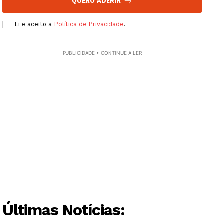
QUERO ADERIR
Li e aceito a
Política de Privacidade
.
PUBLICIDADE • CONTINUE A LER
Guimarães, agora!
SUBSCREVA JÁ!
Institucional
Artigos
Últimas Notícias:
Edição Digital