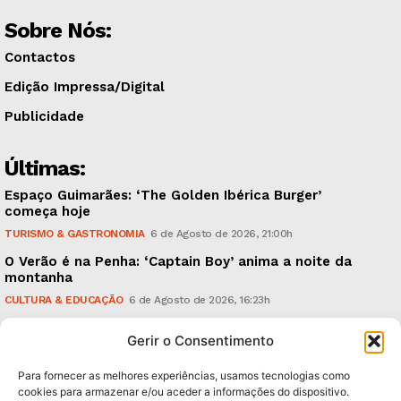
Sobre Nós:
Contactos
Edição Impressa/Digital
Publicidade
Últimas:
Espaço Guimarães: ‘The Golden Ibérica Burger’
começa hoje
TURISMO & GASTRONOMIA
6 de Agosto de 2026, 21:00h
O Verão é na Penha: ‘Captain Boy’ anima a noite da
montanha
CULTURA & EDUCAÇÃO
6 de Agosto de 2026, 16:23h
900 anos: “Nada do que vinha de trás foi colocado
Gerir o Consentimento
em causa”, garante Ricardo Araújo
POLÍTICA
6 de Agosto de 2026, 13:03h
Para fornecer as melhores experiências, usamos tecnologias como
cookies para armazenar e/ou aceder a informações do dispositivo.