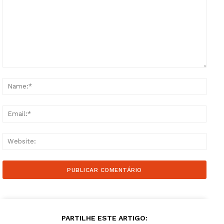
Comment:
Name
Email
Websi
Guimarães, agora!
SUBSCREVA JÁ!
PARTILHE ESTE ARTIGO: