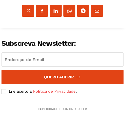
Institucional
Artigos
Edição Digital
Europa
Subscreva Newsletter:
Grande Entrevista
Publicidade
Quero ser Assinante
QUERO ADERIR
Li e aceito a
Política de Privacidade
.
PUBLICIDADE • CONTINUE A LER