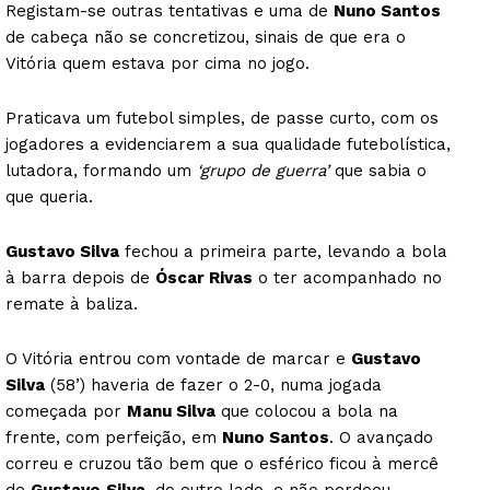
Registam-se outras tentativas e uma de
Nuno Santos
de cabeça não se concretizou, sinais de que era o
Vitória quem estava por cima no jogo.
Praticava um futebol simples, de passe curto, com os
jogadores a evidenciarem a sua qualidade futebolística,
lutadora, formando um
‘grupo de guerra’
que sabia o
que queria.
Gustavo Silva
fechou a primeira parte, levando a bola
à barra depois de
Óscar Rivas
o ter acompanhado no
remate à baliza.
O Vitória entrou com vontade de marcar e
Gustavo
Silva
(58’) haveria de fazer o 2-0, numa jogada
começada por
Manu Silva
que colocou a bola na
frente, com perfeição, em
Nuno Santos
. O avançado
correu e cruzou tão bem que o esférico ficou à mercê
de
Gustavo
Silva
, do outro lado, e não perdoou