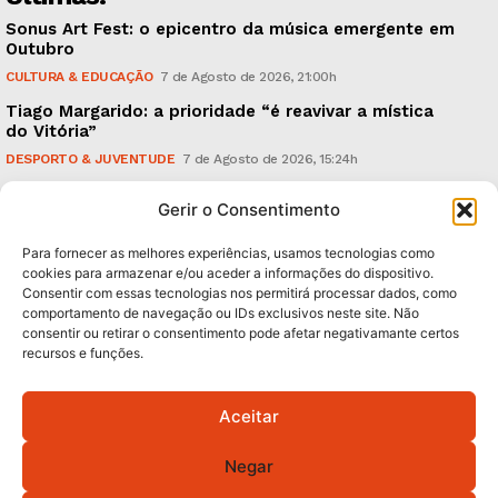
Sonus Art Fest: o epicentro da música emergente em
Outubro
CULTURA & EDUCAÇÃO
7 de Agosto de 2026, 21:00h
Tiago Margarido: a prioridade “é reavivar a mística
do Vitória”
DESPORTO & JUVENTUDE
7 de Agosto de 2026, 15:24h
Cheias: rede inteligente de sensores monitoriza
Gerir o Consentimento
caudais e antecipa situações de risco
AMBIENTE
7 de Agosto de 2026, 12:19h
Para fornecer as melhores experiências, usamos tecnologias como
cookies para armazenar e/ou aceder a informações do dispositivo.
Consentir com essas tecnologias nos permitirá processar dados, como
Subscreva Newsletter:
comportamento de navegação ou IDs exclusivos neste site. Não
consentir ou retirar o consentimento pode afetar negativamante certos
recursos e funções.
Aceitar
QUERO ADERIR
Negar
Li e aceito a
Política de Privacidade
.