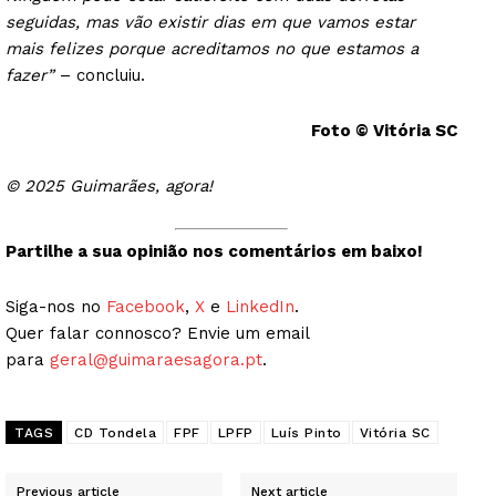
seguidas, mas vão existir dias em que vamos estar
mais felizes porque acreditamos no que estamos a
fazer”
– concluiu.
Foto © Vitória SC
© 2025 Guimarães, agora!
Partilhe a sua opinião nos comentários em baixo!
Siga-nos no
Facebook
,
X
e
LinkedIn
.
Quer falar connosco? Envie um email
para
geral@guimaraesagora.pt
.
TAGS
CD Tondela
FPF
LPFP
Luís Pinto
Vitória SC
Previous article
Next article