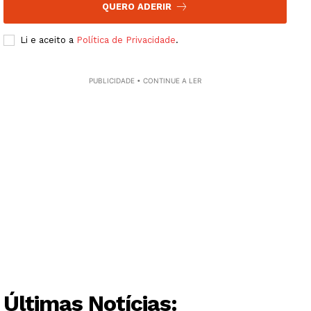
QUERO ADERIR
SUBSCREVA JÁ!
Li e aceito a
Política de Privacidade
.
PUBLICIDADE • CONTINUE A LER
Institucional
Artigos
Edição Digital
Europa
Grande Entrevista
Publicidade
Quero ser Assinante
Últimas Notícias: