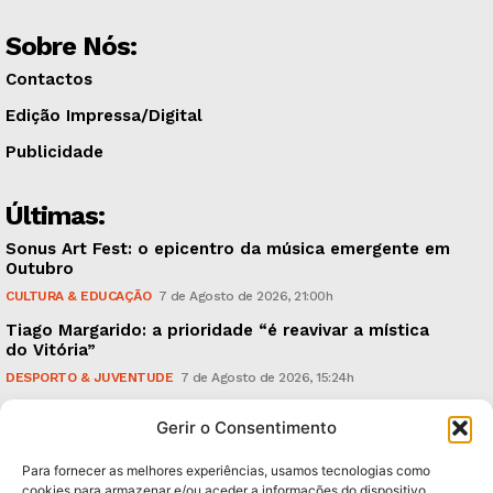
Sobre Nós:
Contactos
Edição Impressa/Digital
Publicidade
Últimas:
Sonus Art Fest: o epicentro da música emergente em
Outubro
CULTURA & EDUCAÇÃO
7 de Agosto de 2026, 21:00h
Tiago Margarido: a prioridade “é reavivar a mística
do Vitória”
DESPORTO & JUVENTUDE
7 de Agosto de 2026, 15:24h
Cheias: rede inteligente de sensores monitoriza
Gerir o Consentimento
caudais e antecipa situações de risco
AMBIENTE
7 de Agosto de 2026, 12:19h
Para fornecer as melhores experiências, usamos tecnologias como
cookies para armazenar e/ou aceder a informações do dispositivo.