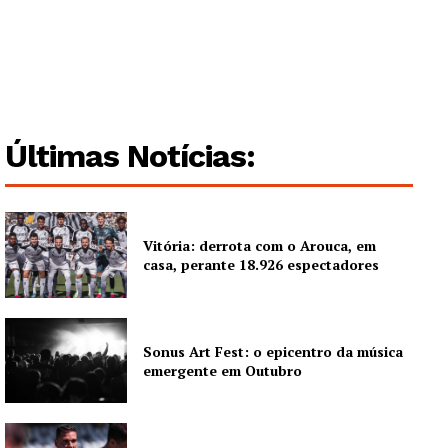
Guimarães, agora!
SUBSCREVA JÁ!
Últimas Notícias:
Institucional
Vitória: derrota com o Arouca, em
Artigos
casa, perante 18.926 espectadores
Edição Digital
Europa
Grande Entrevista
Sonus Art Fest: o epicentro da música
emergente em Outubro
Publicidade
Quero ser Assinante