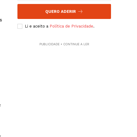
QUERO ADERIR
s
Li e aceito a
Política de Privacidade
.
PUBLICIDADE • CONTINUE A LER
s
m