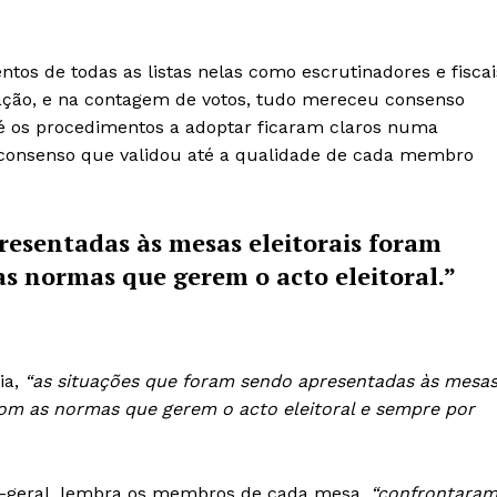
os de todas as listas nelas como escrutinadores e fiscai
ção, e na contagem de votos, tudo mereceu consenso
té os procedimentos a adoptar ficaram claros numa
 consenso que validou até a qualidade de cada membro
resentadas às mesas eleitorais foram
s normas que gerem o acto eleitoral.”
ia,
“as situações que foram sendo apresentadas às mesa
om as normas que gerem o acto eleitoral e sempre por
a-geral, lembra os membros de cada mesa,
“confrontara