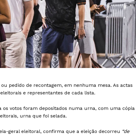
Europa
A JÁ!
Grande Entrevista
Publicidade
Quero ser Assinante
 ou pedido de recontagem, em nenhuma mesa. As actas
itorais e representantes de cada lista.
ria os votos foram depositados numa urna, com uma cópia
itorais, urna que foi selada.
a-geral eleitoral, confirma que a eleição decorreu
“de