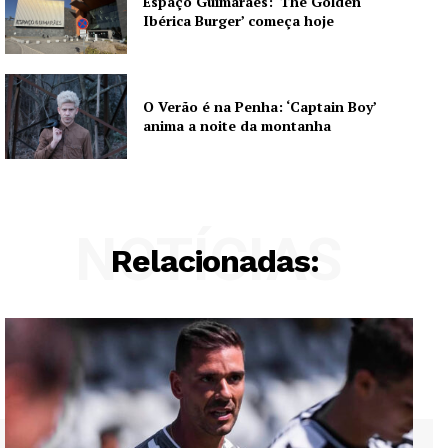
Espaço Guimarães: ‘The Golden
Ibérica Burger’ começa hoje
O Verão é na Penha: ‘Captain Boy’
anima a noite da montanha
NOTÍCIAS
Relacionadas: