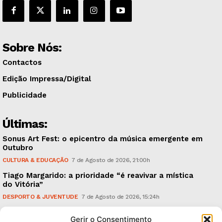
Sobre Nós:
Contactos
Edição Impressa/Digital
Publicidade
Últimas:
Sonus Art Fest: o epicentro da música emergente em
Outubro
CULTURA & EDUCAÇÃO
7 de Agosto de 2026, 21:00h
Tiago Margarido: a prioridade “é reavivar a mística
do Vitória”
DESPORTO & JUVENTUDE
7 de Agosto de 2026, 15:24h
Cheias: rede inteligente de sensores monitoriza
Gerir o Consentimento
caudais e antecipa situações de risco