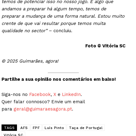
temos de potenciar isso no nosso jogo. É algo que
andamos a preparar há algum tempo, temos de
preparar a mudança de uma forma natural. Estou muito
crente de que vai resultar porque temos muita
qualidade no sector”
– concluiu.
Foto © Vitória SC
© 2025 Guimarães, agora!
Partilhe a sua opinião nos comentários em baixo!
Siga-nos no
Facebook
,
X
e
LinkedIn
.
Quer falar connosco? Envie um email
para
geral@guimaraesagora.pt
.
TAGS
AFS
FPF
Luís Pinto
Taça de Portugal
Vitória SC