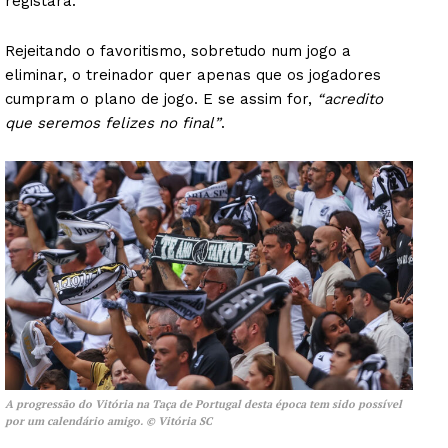
registará.
Rejeitando o favoritismo, sobretudo num jogo a
eliminar, o treinador quer apenas que os jogadores
cumpram o plano de jogo. E se assim for,
“acredito
que seremos felizes no final”
.
A progressão do Vitória na Taça de Portugal desta época tem sido possível
por um calendário amigo. © Vitória SC