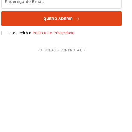
Guimarães, agora!
SUBSCREVA JÁ!
QUERO ADERIR
Li e aceito a
Política de Privacidade
.
Institucional
PUBLICIDADE • CONTINUE A LER
Artigos
Edição Digital
Europa
Grande Entrevista
Publicidade
Quero ser Assinante