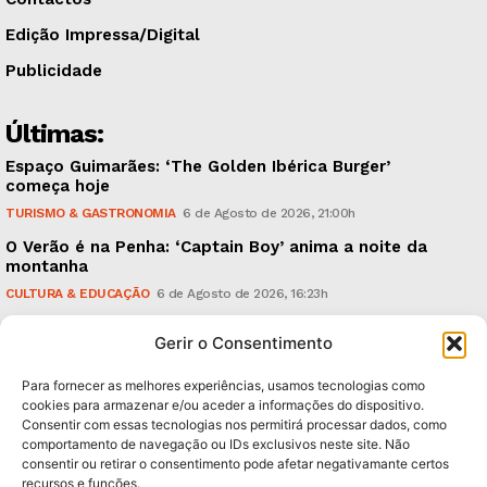
Edição Impressa/Digital
Publicidade
Últimas:
Espaço Guimarães: ‘The Golden Ibérica Burger’
começa hoje
TURISMO & GASTRONOMIA
6 de Agosto de 2026, 21:00h
O Verão é na Penha: ‘Captain Boy’ anima a noite da
montanha
CULTURA & EDUCAÇÃO
6 de Agosto de 2026, 16:23h
900 anos: “Nada do que vinha de trás foi colocado
Gerir o Consentimento
em causa”, garante Ricardo Araújo
POLÍTICA
6 de Agosto de 2026, 13:03h
Para fornecer as melhores experiências, usamos tecnologias como
cookies para armazenar e/ou aceder a informações do dispositivo.
Consentir com essas tecnologias nos permitirá processar dados, como
Subscreva Newsletter:
comportamento de navegação ou IDs exclusivos neste site. Não
consentir ou retirar o consentimento pode afetar negativamante certos
recursos e funções.