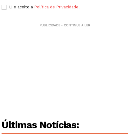
Li e aceito a
Política de Privacidade
.
PUBLICIDADE • CONTINUE A LER
Guimarães, agora!
SUBSCREVA JÁ!
Institucional
Artigos
Últimas Notícias:
Edição Digital
Europa