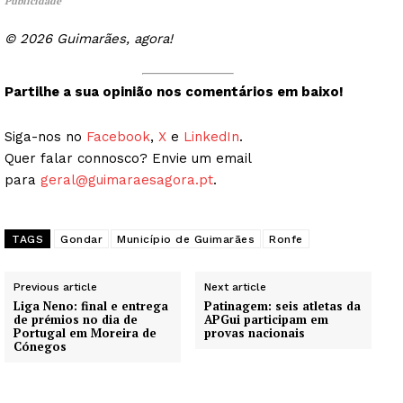
Publicidade
© 2026 Guimarães, agora!
Partilhe a sua opinião nos comentários em baixo!
Siga-nos no
Facebook
,
X
e
LinkedIn
.
Quer falar connosco? Envie um email
para
geral@guimaraesagora.pt
.
TAGS
Gondar
Município de Guimarães
Ronfe
Previous article
Next article
Liga Neno: final e entrega
Patinagem: seis atletas da
de prémios no dia de
APGui participam em
Portugal em Moreira de
provas nacionais
Cónegos