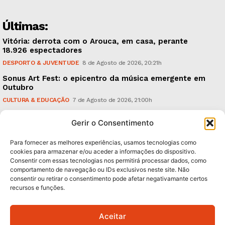
Últimas:
Vitória: derrota com o Arouca, em casa, perante
18.926 espectadores
DESPORTO & JUVENTUDE
8 de Agosto de 2026, 20:21h
Sonus Art Fest: o epicentro da música emergente em
Outubro
CULTURA & EDUCAÇÃO
7 de Agosto de 2026, 21:00h
Tiago Margarido: a prioridade “é reavivar a mística
Gerir o Consentimento
do Vitória”
DESPORTO & JUVENTUDE
7 de Agosto de 2026, 15:24h
Para fornecer as melhores experiências, usamos tecnologias como
cookies para armazenar e/ou aceder a informações do dispositivo.
Consentir com essas tecnologias nos permitirá processar dados, como
Subscreva Newsletter:
comportamento de navegação ou IDs exclusivos neste site. Não
consentir ou retirar o consentimento pode afetar negativamante certos
recursos e funções.
Aceitar
QUERO ADERIR