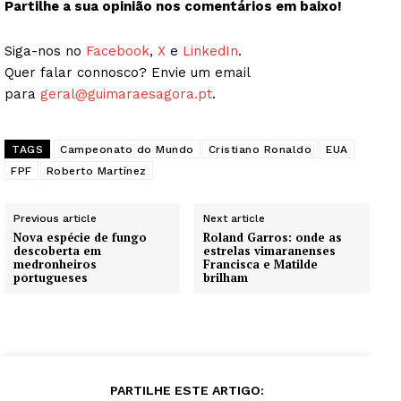
Partilhe a sua opinião nos comentários em baixo!
Siga-nos no
Facebook
,
X
e
LinkedIn
.
Quer falar connosco? Envie um email
para
geral@guimaraesagora.pt
.
TAGS
Campeonato do Mundo
Cristiano Ronaldo
EUA
FPF
Roberto Martínez
Previous article
Next article
Nova espécie de fungo
Roland Garros: onde as
descoberta em
estrelas vimaranenses
medronheiros
Francisca e Matilde
portugueses
brilham
PARTILHE ESTE ARTIGO: