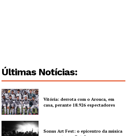
Guimarães, agora!
SUBSCREVA JÁ!
Últimas Notícias:
Institucional
Artigos
Edição Digital
Vitória: derrota com o Arouca, em
casa, perante 18.926 espectadores
Europa
Grande Entrevista
Publicidade
Sonus Art Fest: o epicentro da música
Quero ser Assinante