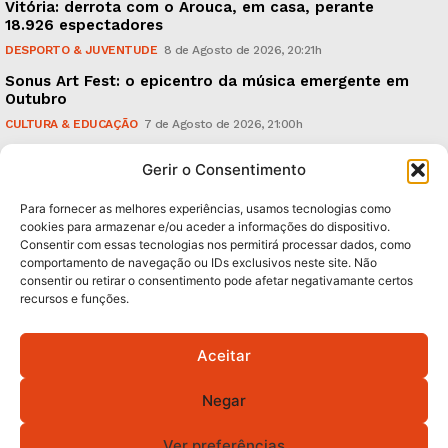
Vitória: derrota com o Arouca, em casa, perante
18.926 espectadores
DESPORTO & JUVENTUDE
8 de Agosto de 2026, 20:21h
Sonus Art Fest: o epicentro da música emergente em
Outubro
CULTURA & EDUCAÇÃO
7 de Agosto de 2026, 21:00h
Tiago Margarido: a prioridade “é reavivar a mística
Gerir o Consentimento
do Vitória”
DESPORTO & JUVENTUDE
7 de Agosto de 2026, 15:24h
Para fornecer as melhores experiências, usamos tecnologias como
cookies para armazenar e/ou aceder a informações do dispositivo.
Consentir com essas tecnologias nos permitirá processar dados, como
Subscreva Newsletter:
comportamento de navegação ou IDs exclusivos neste site. Não
consentir ou retirar o consentimento pode afetar negativamante certos
recursos e funções.
Aceitar
QUERO ADERIR
Negar
Li e aceito a
Política de Privacidade
.
Ver preferências