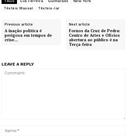
TAGS
Eva Ferreira
Guimarães
New York
Têxteis Massal
Têxteis-lar
Previous article
Next article
A inação política é
Fornos da Cruz de Pedra:
perigosa em tempos de
Centro de Artes e Ofícios
crise…
abertura ao público é na
Terça-feira
LEAVE A REPLY
Comment:
Name