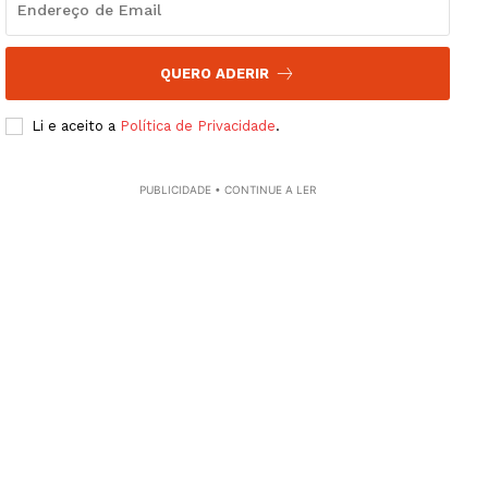
SUBSCREVA JÁ!
QUERO ADERIR
Li e aceito a
Política de Privacidade
.
Institucional
PUBLICIDADE • CONTINUE A LER
Artigos
Edição Digital
Europa
Grande Entrevista
Publicidade
Quero ser Assinante