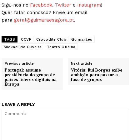
Siga-nos no
Facebook
,
Twitter
e
Instagram
!
Quer falar connosco? Envie um email
para
geral@guimaraesagora.pt
.
TAGS
CCVF
Crocodile Club
Guimarães
Mickaël de Oliveira
Teatro Oficina
Previous article
Next article
Portugal: assume
Vitória: Rui Borges exibe
presidência do grupo de
ambição para passar a
países líderes digitais na
fase de grupos
Europa
LEAVE A REPLY