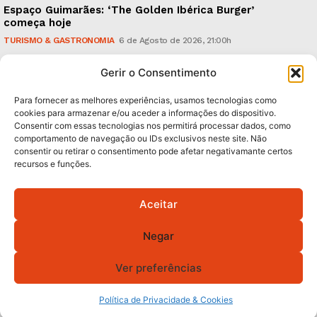
Espaço Guimarães: ‘The Golden Ibérica Burger’
começa hoje
TURISMO & GASTRONOMIA
6 de Agosto de 2026, 21:00h
O Verão é na Penha: ‘Captain Boy’ anima a noite da
Gerir o Consentimento
montanha
CULTURA & EDUCAÇÃO
6 de Agosto de 2026, 16:23h
Para fornecer as melhores experiências, usamos tecnologias como
cookies para armazenar e/ou aceder a informações do dispositivo.
Consentir com essas tecnologias nos permitirá processar dados, como
Subscreva Newsletter:
comportamento de navegação ou IDs exclusivos neste site. Não
consentir ou retirar o consentimento pode afetar negativamante certos
recursos e funções.
Aceitar
QUERO ADERIR
Negar
Li e aceito a
Política de Privacidade
.
Ver preferências
© 2026 GA! Todos os direitos reservados.
Política de Privacidade & Cookies