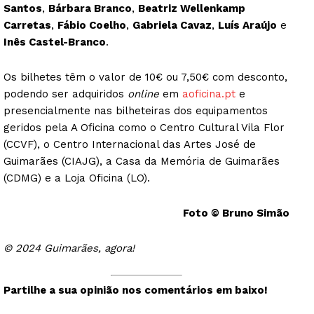
Santos
,
Bárbara Branco
,
Beatriz Wellenkamp
Carretas
,
Fábio Coelho
,
Gabriela Cavaz
,
Luís Araújo
e
Guimarães, agora!
Inês Castel-Branco
.
SUBSCREVA JÁ!
Os bilhetes têm o valor de 10€ ou 7,50€ com desconto,
podendo ser adquiridos
online
em
aoficina.pt
e
presencialmente nas bilheteiras dos equipamentos
geridos pela A Oficina como o Centro Cultural Vila Flor
Institucional
(CCVF), o Centro Internacional das Artes José de
Guimarães (CIAJG), a Casa da Memória de Guimarães
(CDMG) e a Loja Oficina (LO).
Artigos
Edição Digital
Foto © Bruno Simão
Europa
Grande Entrevista
© 2024 Guimarães, agora!
Publicidade
Quero ser Assinante
Partilhe a sua opinião nos comentários em baixo!