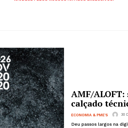
AMF/ALOFT: s
calçado técn
30 
ECONOMIA & PME'S
Deu passos largos na digi