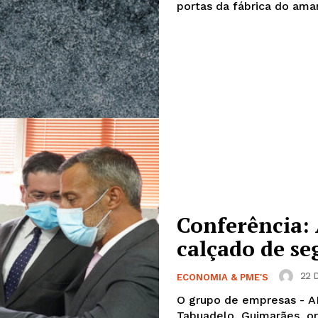
portas da fábrica do ama
Conferência:
calçado de s
22 
ECONOMIA & PME'S
O grupo de empresas - A
Tabuadelo, Guimarães, or