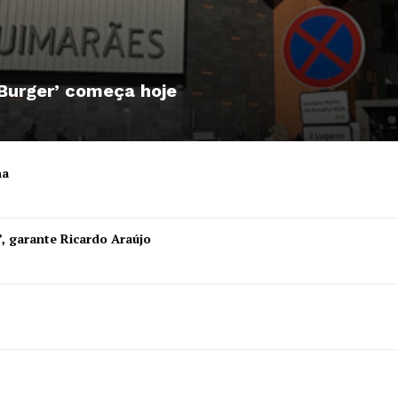
A JÁ!
Grande Entrevista
Publicidade
Quero ser Assinante
 Burger’ começa hoje
ha
”, garante Ricardo Araújo