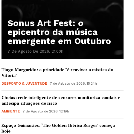
Institucional
Sonus Art Fest: o
Artigos
epicentro da música
Edição Digital
emergente em Outubro
Europa
Grande Entrevista
7 De Agosto De 2026, 21:00h
Publicidade
Tiago Margarido: a prioridade “é reavivar a mística do
Quero ser Assinante
Vitória”
DESPORTO & JUVENTUDE
7 de Agosto de 2026, 15:24h
Cheias: rede inteligente de sensores monitoriza caudais e
antecipa situações de risco
AMBIENTE
7 de Agosto de 2026, 12:19h
Espaço Guimarães: ‘The Golden Ibérica Burger’ começa
hoje