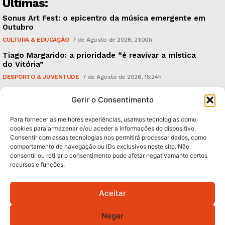
Últimas:
Sonus Art Fest: o epicentro da música emergente em
Outubro
CULTURA & EDUCAÇÃO
7 de Agosto de 2026, 21:00h
Tiago Margarido: a prioridade “é reavivar a mística
do Vitória”
DESPORTO & JUVENTUDE
7 de Agosto de 2026, 15:24h
Cheias: rede inteligente de sensores monitoriza
Gerir o Consentimento
caudais e antecipa situações de risco
AMBIENTE
7 de Agosto de 2026, 12:19h
Para fornecer as melhores experiências, usamos tecnologias como
cookies para armazenar e/ou aceder a informações do dispositivo.
Consentir com essas tecnologias nos permitirá processar dados, como
Subscreva Newsletter:
comportamento de navegação ou IDs exclusivos neste site. Não
consentir ou retirar o consentimento pode afetar negativamante certos
recursos e funções.
Aceitar
QUERO ADERIR
Negar
Li e aceito a
Política de Privacidade
.