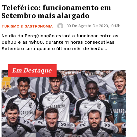
Teleférico: funcionamento em
Setembro mais alargado
Institucional
30 De Agosto De 2023, 19:13h
TURISMO & GASTRONOMIA
Artigos
No dia da Peregrinação estará a funcionar entre as
Edição Digital
08h00 e as 19h00, durante 11 horas consecutivas.
Europa
Setembro será quase o último mês de Verão...
Grande Entrevista
Publicidade
Em Destaque
Quero ser Assinante