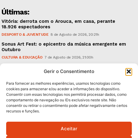
Últimas:
Vitória: derrota com o Arouca, em casa, perante
18.926 espectadores
DESPORTO & JUVENTUDE
8 de Agosto de 2026, 20:21h
Sonus Art Fest: o epicentro da música emergente em
Outubro
CULTURA & EDUCAÇÃO
7 de Agosto de 2026, 21:00h
Tiago Margarido: a prioridade “é reavivar a mística
Gerir o Consentimento
do Vitória”
DESPORTO & JUVENTUDE
7 de Agosto de 2026, 15:24h
Para fornecer as melhores experiências, usamos tecnologias como
cookies para armazenar e/ou aceder a informações do dispositivo.
Consentir com essas tecnologias nos permitirá processar dados, como
Subscreva Newsletter:
comportamento de navegação ou IDs exclusivos neste site. Não
consentir ou retirar o consentimento pode afetar negativamante certos
recursos e funções.
Aceitar
QUERO ADERIR