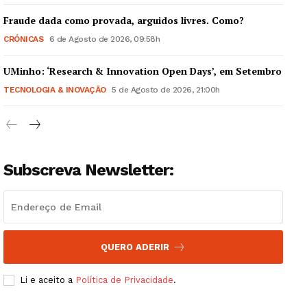
Fraude dada como provada, arguidos livres. Como?
CRÓNICAS
6 de Agosto de 2026, 09:58h
UMinho: ‘Research & Innovation Open Days’, em Setembro
Guimarães, agora!
TECNOLOGIA & INOVAÇÃO
5 de Agosto de 2026, 21:00h
SUBSCREVA JÁ!
Subscreva Newsletter:
Institucional
Artigos
Edição Digital
QUERO ADERIR
Europa
Grande Entrevista
Li e aceito a
Política de Privacidade
.
Publicidade