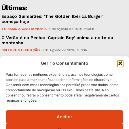
Últimas:
Espaço Guimarães: ‘The Golden Ibérica Burger’
começa hoje
TURISMO & GASTRONOMIA
6 de Agosto de 2026, 21:00h
O Verão é na Penha: ‘Captain Boy’ anima a noite da
montanha
CULTURA & EDUCAÇÃO
6 de Agosto de 2026, 16:23h
900 anos: “Nada do que vinha de trás foi colocado
Gerir o Consentimento
em causa”, garante Ricardo Araújo
POLÍTICA
6 de Agosto de 2026, 13:03h
Para fornecer as melhores experiências, usamos tecnologias como
cookies para armazenar e/ou aceder a informações do dispositivo.
Consentir com essas tecnologias nos permitirá processar dados, como
Subscreva Newsletter:
comportamento de navegação ou IDs exclusivos neste site. Não
consentir ou retirar o consentimento pode afetar negativamante certos
recursos e funções.
Aceitar
QUERO ADERIR