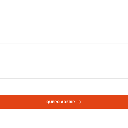
 agora!
Edição Digital
Europa
A JÁ!
Grande Entrevista
Publicidade
Quero ser Assinante
QUERO ADERIR