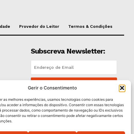
idade
Provedor do Leitor
Termos & Condições
Subscreva Newsletter:
QUERO ADERIR
Gerir o Consentimento
Li e aceito a
Política de Privacidade
.
er as melhores experiências, usamos tecnologias como cookies para
/ou aceder a informações do dispositivo. Consentir com essas tecnologias
rá processar dados, como comportamento de navegação ou IDs exclusivos
trás
Não consentir ou retirar o consentimento pode afetar negativamante certos
funções.