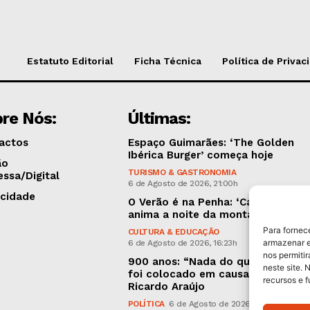
Estatuto Editorial
Ficha Técnica
Política de Privac
re Nós:
Últimas:
actos
Espaço Guimarães: ‘The Golden
Ibérica Burger’ começa hoje
ão
TURISMO & GASTRONOMIA
essa/Digital
6 de Agosto de 2026, 21:00h
icidade
O Verão é na Penha: ‘Captain Boy’
anima a noite da montanha
Para fornec
CULTURA & EDUCAÇÃO
armazenar e
6 de Agosto de 2026, 16:23h
nos permiti
900 anos: “Nada do que vinha de 
neste site. 
foi colocado em causa”, garante
recursos e 
Ricardo Araújo
POLÍTICA
6 de Agosto de 2026, 13:03h