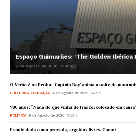
Espaço Guimarães: ‘The Golden Ibérica
6 De Agosto De 2026, 21:00h
O Verão é na Penha: ‘Captain Boy’ anima a noite da montan
CULTURA & EDUCAÇÃO
6 de Agosto de 2026, 16:23h
900 anos: “Nada do que vinha de trás foi colocado em causa
POLÍTICA
6 de Agosto de 2026, 13:03h
Fraude dada como provada, arguidos livres. Como?