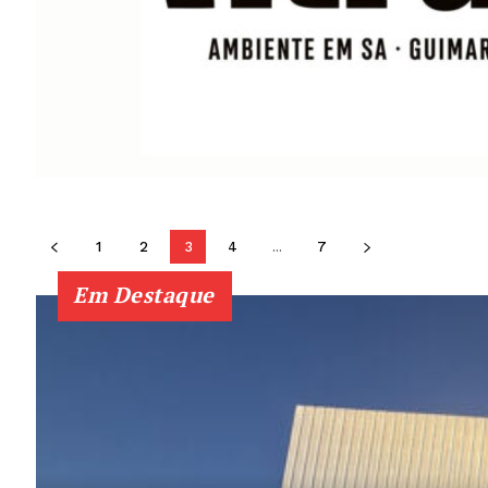
1
2
3
4
...
7
Em Destaque