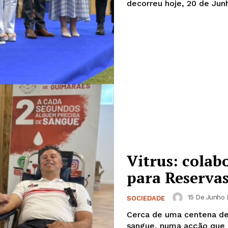
Edição Digital
decorreu hoje, 20 de Junho
Europa
A JÁ!
Grande Entrevista
Publicidade
Quero ser Assinante
Vitrus: colab
para Reserva
15 De Junho 
SOCIEDADE
Cerca de uma centena de 
sangue, numa acção que d