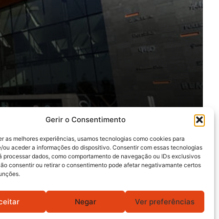
Gerir o Consentimento
er as melhores experiências, usamos tecnologias como cookies para
/ou aceder a informações do dispositivo. Consentir com essas tecnologias
rá processar dados, como comportamento de navegação ou IDs exclusivos
Não consentir ou retirar o consentimento pode afetar negativamante certos
funções.
ceitar
Negar
Ver preferências