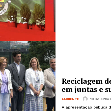
Reciclagem de
em juntas e s
Institucional
20 De Junho D
AMBIENTE
Artigos
A apresentação pública d
 agora!