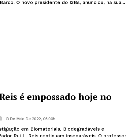
funciona no Avepark, em Barco. O novo presidente do I3Bs, anunciou, na sua...
Reis é empossado hoje no
18 De Maio De 2022, 06:00h
estigação em Biomateriais, Biodegradáveis e
 Rui L. Reis continuam inseparáveis. O professor