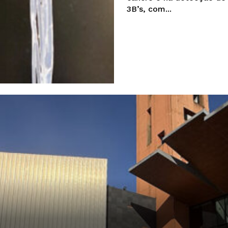
A JÁ!
3B’s, com...
Grande Entrevista
Publicidade
Quero ser Assinante