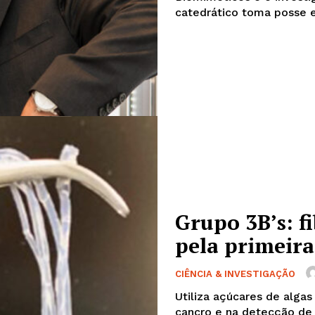
catedrático toma posse es
Grupo 3B’s: fi
Institucional
pela primeira
Artigos
CIÊNCIA & INVESTIGAÇÃO
 agora!
Edição Digital
Utiliza açúcares de alga
Europa
cancro e na detecção de covid-19. Carlos Guimarães, 