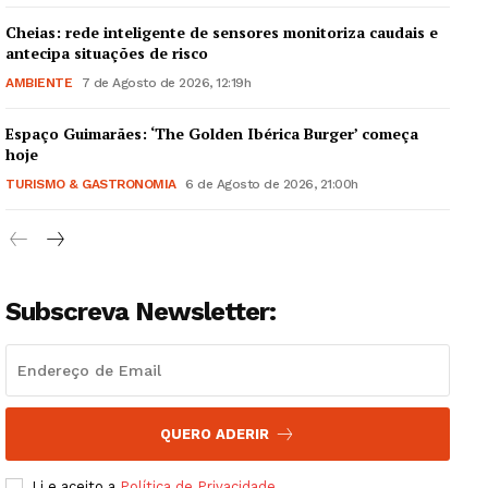
Cheias: rede inteligente de sensores monitoriza caudais e
antecipa situações de risco
AMBIENTE
7 de Agosto de 2026, 12:19h
Espaço Guimarães: ‘The Golden Ibérica Burger’ começa
Guimarães, agora!
hoje
TURISMO & GASTRONOMIA
6 de Agosto de 2026, 21:00h
SUBSCREVA JÁ!
Subscreva Newsletter:
Institucional
Artigos
Edição Digital
Europa
QUERO ADERIR
Grande Entrevista
Li e aceito a
Política de Privacidade
.