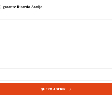
 agora!
”, garante Ricardo Araújo
Edição Digital
Europa
A JÁ!
Grande Entrevista
Publicidade
Quero ser Assinante
QUERO ADERIR