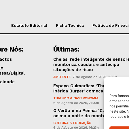
Estatuto Editorial
Ficha Técnica
Política de Privac
re Nós:
Últimas:
actos
Cheias: rede inteligente de sensor
monitoriza caudais e antecipa
ão
situações de risco
essa/Digital
AMBIENTE
7 de Agosto de 2026, 12:19h
icidade
Espaço Guimarães: ‘The Golden
Ibérica Burger’ começa hoje
Para fornec
TURISMO & GASTRONOMIA
armazenar e
6 de Agosto de 2026, 21:00h
nos permiti
O Verão é na Penha: ‘Captain Boy’
neste site. 
anima a noite da montanha
recursos e 
CULTURA & EDUCAÇÃO
6 de Agosto de 2026, 16:23h