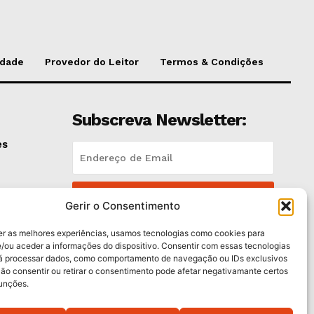
idade
Provedor do Leitor
Termos & Condições
Subscreva Newsletter:
es
QUERO ADERIR
Gerir o Consentimento
Li e aceito a
Política de Privacidade
.
er as melhores experiências, usamos tecnologias como cookies para
/ou aceder a informações do dispositivo. Consentir com essas tecnologias
rá processar dados, como comportamento de navegação ou IDs exclusivos
Não consentir ou retirar o consentimento pode afetar negativamante certos
funções.