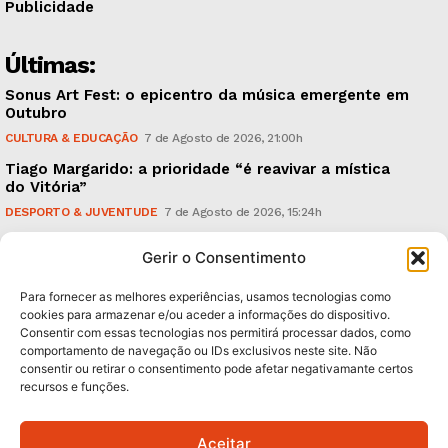
Publicidade
Últimas:
Sonus Art Fest: o epicentro da música emergente em
Outubro
CULTURA & EDUCAÇÃO
7 de Agosto de 2026, 21:00h
Tiago Margarido: a prioridade “é reavivar a mística
do Vitória”
DESPORTO & JUVENTUDE
7 de Agosto de 2026, 15:24h
Cheias: rede inteligente de sensores monitoriza
Gerir o Consentimento
caudais e antecipa situações de risco
AMBIENTE
7 de Agosto de 2026, 12:19h
Para fornecer as melhores experiências, usamos tecnologias como
cookies para armazenar e/ou aceder a informações do dispositivo.
Consentir com essas tecnologias nos permitirá processar dados, como
Subscreva Newsletter:
comportamento de navegação ou IDs exclusivos neste site. Não
consentir ou retirar o consentimento pode afetar negativamante certos
recursos e funções.
Aceitar