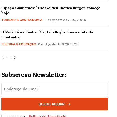
Espaço Guimarães: ‘The Golden Ibérica Burger’ começa
hoje
TURISMO & GASTRONOMIA
6 de Agosto de 2026, 21:00h
O Verão é na Penha: ‘Captain Boy’ anima a noite da
Guimarães, agora!
montanha
CULTURA & EDUCAÇÃO
6 de Agosto de 2026, 16:23h
SUBSCREVA JÁ!
Subscreva Newsletter:
Institucional
Artigos
Edição Digital
Europa
QUERO ADERIR
Grande Entrevista
Li e aceito a
Política de Privacidade
.