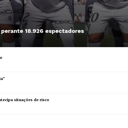
Institucional
, perante 18.926 espectadores
Artigos
 agora!
Edição Digital
ro
Europa
A JÁ!
Grande Entrevista
ia”
Publicidade
Quero ser Assinante
tecipa situações de risco