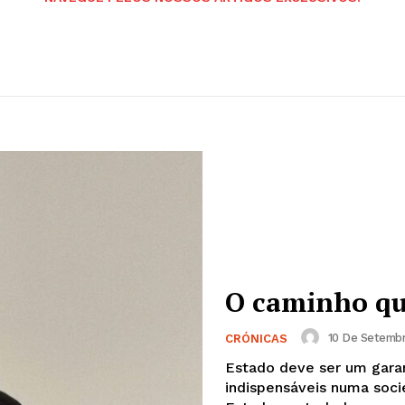
O caminho q
10 De Setembr
CRÓNICAS
Estado deve ser um garan
indispensáveis numa soc